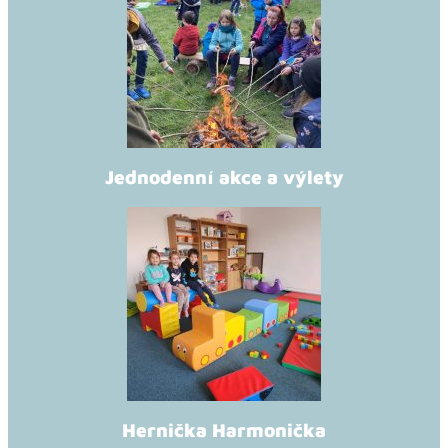
Jednodenní akce a výlety
Hernička Harmonička