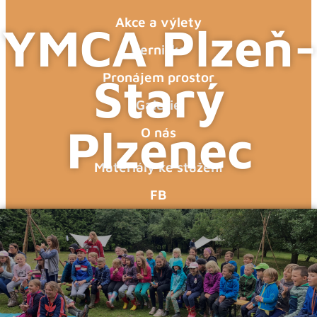
Akce a výlety
YMCA Plzeň-
Hernička
Starý
Pronájem prostor
Galerie
Plzenec
O nás
Materiály ke stažení
FB