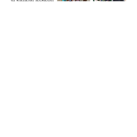
YMCA
Plzeň - Starý Plzenec
Úvod
Kroužky