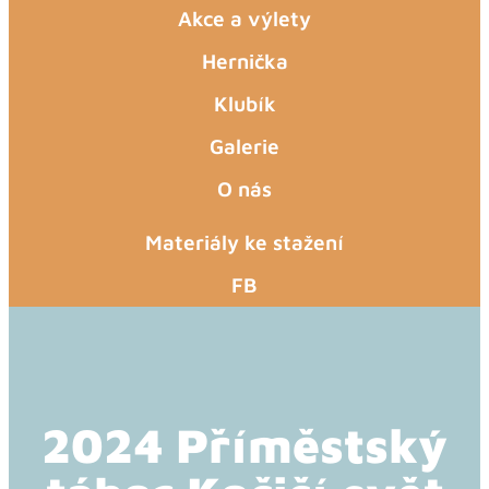
Akce a výlety
Hernička
Klubík
Galerie
O nás
Materiály ke stažení
FB
2024 Příměstský