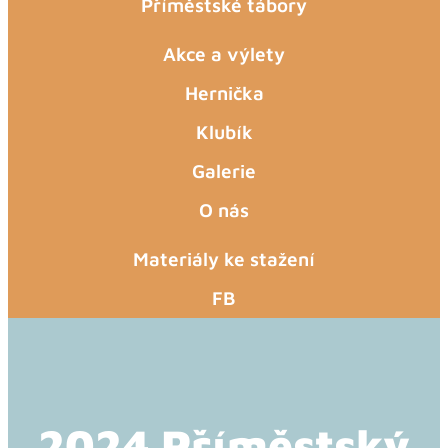
Příměstské tábory
Akce a výlety
Hernička
Klubík
Galerie
O nás
Materiály ke stažení
FB
2024 Příměstský