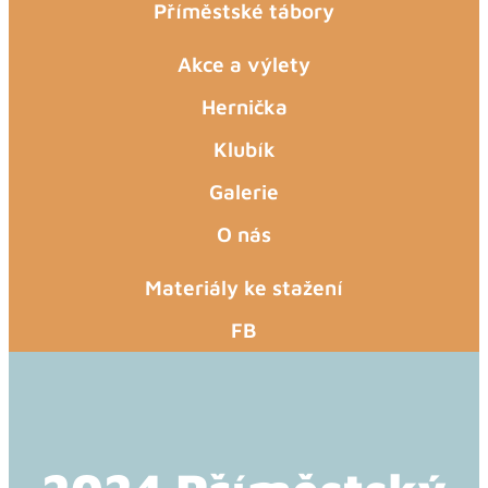
Příměstské tábory
Akce a výlety
Hernička
Klubík
Galerie
O nás
Materiály ke stažení
FB